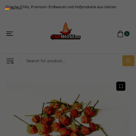
Frische Chilis, Premium-Erdbeeren und Hofprodukte aus Uelzen
German
▼
0