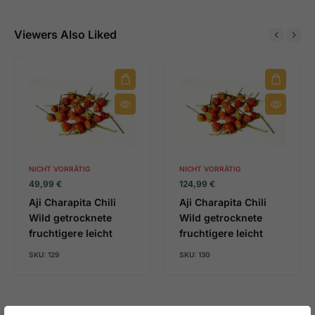
Viewers Also Liked
NICHT VORRÄTIG
NICHT VORRÄTIG
49,99
€
124,99
€
Aji Charapita Chili
Aji Charapita Chili
Wild getrocknete
Wild getrocknete
fruchtigere leicht
fruchtigere leicht
SKU:
129
SKU:
130