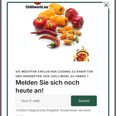
Product Categories Slider
AJI CHARAPITA CHILI
48 PRODUCTS
Top rated products
Habanero Chocolate – Frische
Chilischoten, Schokoladenbraun
0,20
€
Habanero Chocolate – Frische
SIE MÖCHTEN EXKLUSIVEN ZUGANG ZU RABATTEN
Chilischoten, Schokoladenbraun
UND ANGEBOTEN VON CHILLIWORL.EU HABEN ?
9,99
€
Melden Sie sich noch
Habanero Chocolate – Frische
heute an!
Chilischoten, Schokoladenbraun
19,99
€
Habanero Chocolate – Frische
*Zeitlich begrenztes Angebot. Kostenloser Versand
Chilischoten, Schokoladenbraun