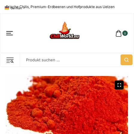
Frische Chilis, Premium-Erdbeeren und Hofprodukte aus Uelzen
German
▼
0