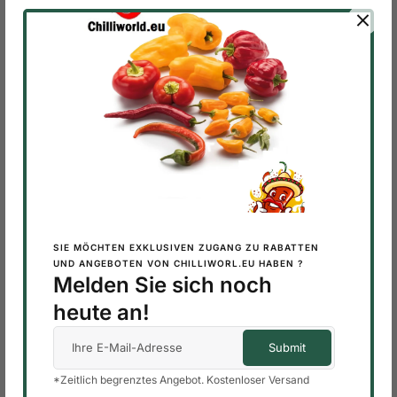
ARTIKELNUMMER:
209
ARTIKELNUMMER:
206
Produktkategorien
AJI CHARAPITA CHILI
48 PRODUKTE
Am besten bewertete Produkte
Habanero Chocolate – Frische
SIE MÖCHTEN EXKLUSIVEN ZUGANG ZU RABATTEN
Chilischoten, Schokoladenbraun
UND ANGEBOTEN VON CHILLIWORL.EU HABEN ?
Melden Sie sich noch
0,20
€
heute an!
Habanero Chocolate – Frische
Chilischoten, Schokoladenbraun
9,99
€
*Zeitlich begrenztes Angebot. Kostenloser Versand
Habanero Chocolate – Frische