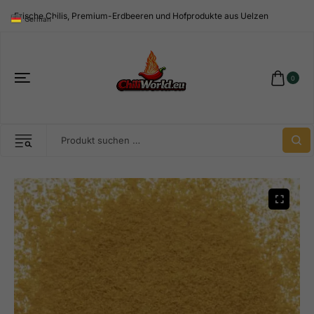
Frische Chilis, Premium-Erdbeeren und Hofprodukte aus Uelzen
German
▼
0