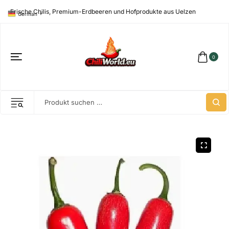
Frische Chilis, Premium-Erdbeeren und Hofprodukte aus Uelzen
German
▼
0