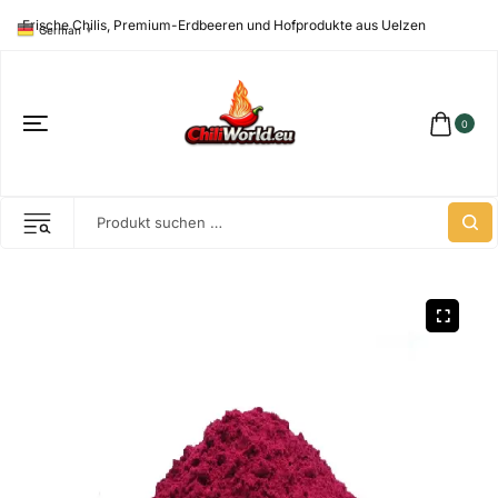
Frische Chilis, Premium-Erdbeeren und Hofprodukte aus Uelzen
German
▼
0