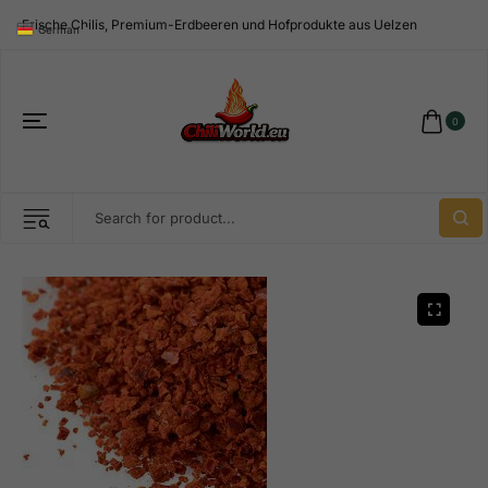
Frische Chilis, Premium-Erdbeeren und Hofprodukte aus Uelzen
German
▼
0