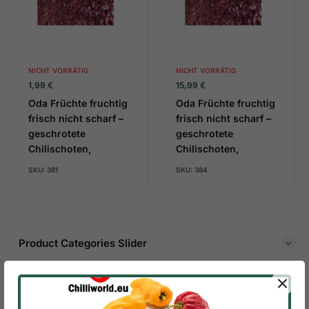
NICHT VORRÄTIG
NICHT VORRÄTIG
1,99
€
15,99
€
Oda Früchte fruchtig
Oda Früchte fruchtig
frisch nicht scharf –
frisch nicht scharf –
geschrotete
geschrotete
Chilischoten,
Chilischoten,
SKU:
381
SKU:
384
Product Categories Slider
AJI CHARAPITA CHILI
48 PRODUCTS