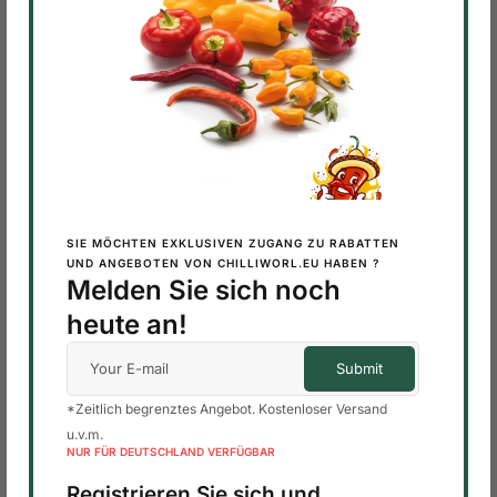
Top rated products
Habanero Chocolate – Frische
Chilischoten, Schokoladenbraun
0,20
€
Habanero Chocolate – Frische
Chilischoten, Schokoladenbraun
9,99
€
SIE MÖCHTEN EXKLUSIVEN ZUGANG ZU RABATTEN
Habanero Chocolate – Frische
UND ANGEBOTEN VON CHILLIWORL.EU HABEN ?
Chilischoten, Schokoladenbraun
Melden Sie sich noch
19,99
€
heute an!
Habanero Chocolate – Frische
Chilischoten, Schokoladenbraun
45,99
€
*Zeitlich begrenztes Angebot. Kostenloser Versand
Habanero Chocolate – Frische
u.v.m.
Chilischoten, Schokoladenbraun
NUR FÜR DEUTSCHLAND VERFÜGBAR
89,99
€
Registrieren Sie sich und