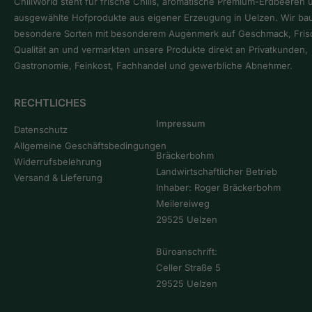
ChiliWorld steht für frische Chilis, aromatische Premium-Erdbeeren 
ausgewählte Hofprodukte aus eigener Erzeugung in Uelzen. Wir ba
besondere Sorten mit besonderem Augenmerk auf Geschmack, Fris
Qualität an und vermarkten unsere Produkte direkt an Privatkunden,
Gastronomie, Feinkost, Fachhandel und gewerbliche Abnehmer.
RECHTLICHES
Impressum
Datenschutz
Allgemeine Geschäftsbedingungen
Bräckerbohm
Widerrufsbelehrung
Landwirtschaftlicher Betrieb
Versand & Lieferung
Inhaber: Roger Bräckerbohm
Meilereiweg
29525 Uelzen
Büroanschrift:
Celler Straße 5
29525 Uelzen