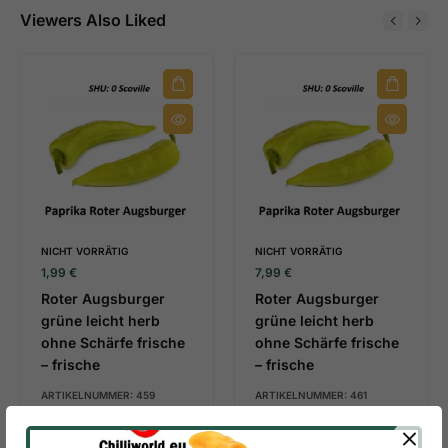
Viewers Also Liked
NICHT VORRÄTIG
NICHT VORRÄTIG
1,99
€
7,99
€
Roter Augsburger
Roter Augsburger
grüne leicht herb
grüne leicht herb
ohne Schärfe frische
ohne Schärfe frische
– frische
– frische
ARTIKELNUMMER:
459
ARTIKELNUMMER:
461