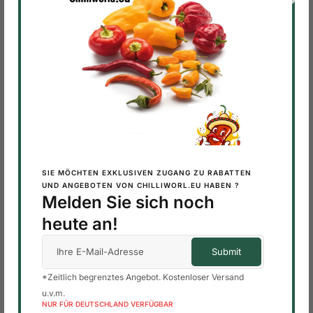
Produktkategorien
AJI CHARAPITA CHILI
48 PRODUKTE
Am besten bewertete Produkte
Habanero Chocolate – Frische
Chilischoten, Schokoladenbraun
SIE MÖCHTEN EXKLUSIVEN ZUGANG ZU RABATTEN
0,20
€
UND ANGEBOTEN VON CHILLIWORL.EU HABEN ?
Melden Sie sich noch
Habanero Chocolate – Frische
heute an!
Chilischoten, Schokoladenbraun
9,99
€
Habanero Chocolate – Frische
Chilischoten, Schokoladenbraun
*Zeitlich begrenztes Angebot. Kostenloser Versand
u.v.m.
19,99
€
NUR FÜR DEUTSCHLAND VERFÜGBAR