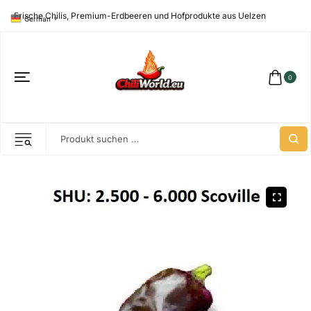
Frische Chilis, Premium-Erdbeeren und Hofprodukte aus Uelzen
German
▼
0