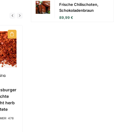
Frische Chilischoten,
Schokoladenbraun
89,99
€
ÄTIG
NICHT VORRÄTIG
NICHT VORRÄTIG
0,02
€
15,99
€
gsburger
Roter Augsburger
Roter Augsburger
chte
Früchte süß
grüne Früchte
cht herb
fruchtig und
frisch leicht herb
tete
aromatisch –
– geschrotete
geschrotete
MER:
478
ARTIKELNUMMER:
480
ARTIKELNUMMER:
427