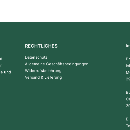
RECHTLICHES
I
Datenschutz
nd
Br
Allgemeine Geschäftsbedingungen
en
In
Widerrufsbelehrung
he und
Me
Versand & Lieferung
2
Bü
Ce
2
E-
Te