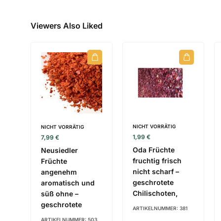
Viewers Also Liked
NICHT VORRÄTIG
NICHT VORRÄTIG
1,99
€
7,99
€
Oda Früchte
Neusiedler
fruchtig frisch
Früchte
nicht scharf –
angenehm
geschrotete
aromatisch und
Chilischoten,
süß ohne –
geschrotete
ARTIKELNUMMER:
381
ARTIKELNUMMER:
503