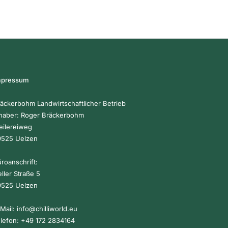
mpressum
äckerbohm Landwirtschaftlicher Betrieb
haber: Roger Bräckerbohm
ilereiweg
9525 Uelzen
roanschrift:
ller Straße 5
9525 Uelzen
Mail:
info@chilliworld.eu
lefon:
+49 172 2834164